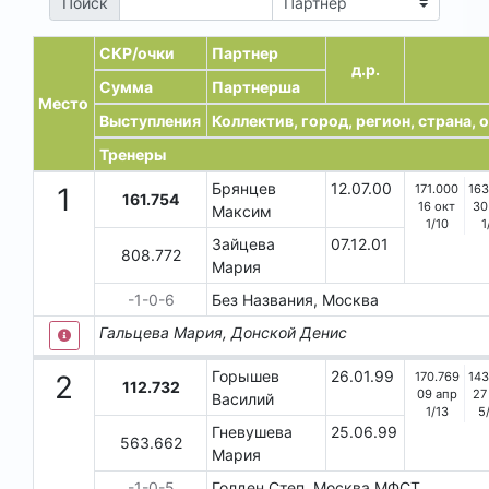
Поиск
СКР/очки
Партнер
д.р.
Сумма
Партнерша
Место
Выступления
Коллектив, город, регион, страна,
Тренеры
Брянцев
12.07.00
171.000
163
1
161.754
16 окт
30
Максим
1
/
10
1
Зайцева
07.12.01
808.772
Мария
-1-0-6
Без Названия, Москва
Гальцева Мария, Донской Денис
Горышев
26.01.99
170.769
143
2
112.732
09 апр
27
Василий
1
/
13
5
Гневушева
25.06.99
563.662
Мария
-1-0-5
Голден Степ, Москва
МФСТ