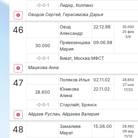
-0-0-1
Лидер, Колпино
Оводов Сергей, Герасимова Дарья
Овод
22.12.98
30.000
46
25 фев
Александр
5
/
6
Привезенцева
09.06.98
30.000
Мария
-0-0-1
Виват, Москва
МФСТ
Машкова Анна
Поляков Илья
02.11.02
28.650
47
27 ноя
Юникова
22.11.02
17
/
20
28.650
Алина
-0-0-1
Старлайт, Брянск
Айдаев Руслан, Айдаева Валерия
Замалиев
15.06.00
28.462
48
09 апр
Марат
11
/
13