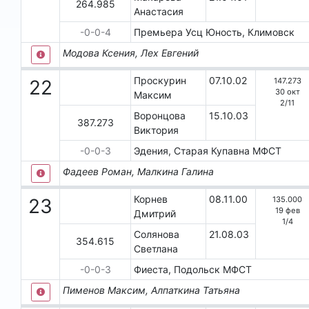
264.985
Анастасия
-0-0-4
Премьера Усц Юность, Климовск
Модова Ксения, Лех Евгений
Проскурин
07.10.02
147.273
22
30 окт
Максим
2
/
11
Воронцова
15.10.03
387.273
Виктория
-0-0-3
Эдения, Старая Купавна
МФСТ
Фадеев Роман, Малкина Галина
Корнев
08.11.00
135.000
23
19 фев
Дмитрий
1
/
4
Солянова
21.08.03
354.615
Светлана
-0-0-3
Фиеста, Подольск
МФСТ
Пименов Максим, Алпаткина Татьяна