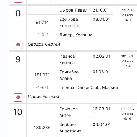
Сыров Павел
21.10.01
55.714
8
29 апр
Ефимова
08.01.01
10
/
14
91.714
Елизавета
-1-0-2
Лидер, Колпино
Оводов Сергей
Иванов
02.02.01
181.071
9
29 апр
Кирилл
1
/
14
Тригубко
01.06.01
181.071
Алена
-1-0-1
Imреriаl Dаnсе Сlub, Москва
Рюпин Евгений
Ермаков
16.08.01
139.286
10
29 апр
Антон
4
/
14
Знобина
06.04.01
139.286
Анастасия