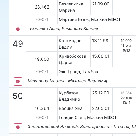
Безлепкина
21.09.00
28.462
Марина
-0-0-1
Мартини Блюз, Москва
МФСТ
Тимченко Анна, Романова Ксения
Катамадзе
13.11.98
19.000
49
16 окт
Вадим
9
/
10
Кривобокова
15.08.01
19.000
Дарья
-0-0-1
Эль Гранд, Тамбов
Михалева Марина, Михалев Владимир
Курбатов
25.12.00
16.364
50
22 янв
Владимир
10
/
11
16.364
Васина Яна
22.05.01
-0-0-1
Голден Степ, Москва
МФСТ
Золотаревский Алексей, Золотаревская Татьяна, 