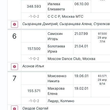
Ивлева
06.10.00
348.593
Елизавета
-1-0-2
С С С Р, Москва
МТС
Сызранцев Дмитрий, Сызранцева Алена, Стрелков
Самохин
21.07.99
97.500
6
29 апр
Игорь
7
/
14
Болотаева
21.04.01
157.500
Ирма
-1-0-2
Moscow Dance Club, Москва
Асонов Илья
Моисеенко
19.06.01
83.571
7
29 апр
Никита
8
/
14
Макарова
19.02.01
155.571
Елена
-1-0-2
Лидер, Колпино
Оводов Сергей