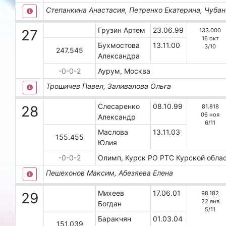
Степанкина Анастасия, Петренко Екатерина, Чуба
Грузин Артем
23.06.99
133.000
27
16 окт
Бухмостова
13.11.00
3
/
10
247.545
Александра
-0-0-2
Аурум, Москва
Трошичев Павел, Заливалова Ольга
Слесаренко
08.10.99
81.818
28
06 ноя
Александр
6
/
11
Маслова
13.11.03
155.455
Юлия
-0-0-2
Олимп, Курск
РО РТС Курской обла
Пешехонов Максим, Абезяева Елена
Михеев
17.06.01
98.182
29
22 янв
Богдан
5
/
11
Баракчян
01.03.04
151.039