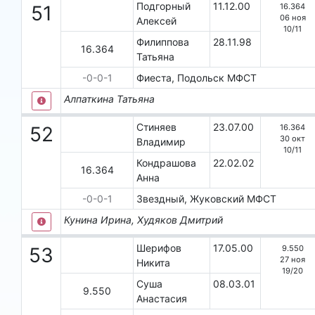
Подгорный
11.12.00
16.364
51
06 ноя
Алексей
10
/
11
Филиппова
28.11.98
16.364
Татьяна
-0-0-1
Фиеста, Подольск
МФСТ
Алпаткина Татьяна
Стиняев
23.07.00
16.364
52
30 окт
Владимир
10
/
11
Кондрашова
22.02.02
16.364
Анна
-0-0-1
Звездный, Жуковский
МФСТ
Кунина Ирина, Худяков Дмитрий
Шерифов
17.05.00
9.550
53
27 ноя
Никита
19
/
20
Суша
08.03.01
9.550
Анастасия