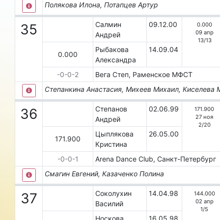
Полякова Илона, Потапцев Артур
Салмин
09.12.00
0.000
35
09 апр
Андрей
13
/
13
Рыбакова
14.09.04
0.000
Александра
-0-0-2
Вега Степ, Раменское
МФСТ
Степанкина Анастасия, Михеев Михаил, Киселева 
Степанов
02.06.99
171.900
36
27 ноя
Андрей
2
/
20
Цыплякова
26.05.00
171.900
Кристина
-0-0-1
Аrеnа Dаnсе Сlub, Санкт-Петербург
Смагин Евгений, Казаченко Полина
Соколухин
14.04.98
144.000
37
02 апр
Василий
1
/
5
Носкова
16.05.98