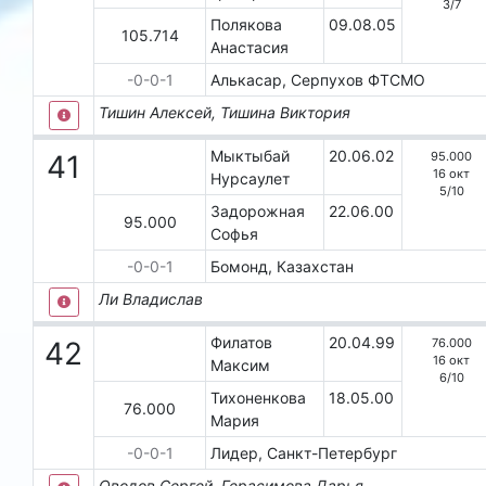
3
/
7
Полякова
09.08.05
105.714
Анастасия
-0-0-1
Алькасар, Серпухов
ФТСМО
Тишин Алексей, Тишина Виктория
Мыктыбай
20.06.02
95.000
41
16 окт
Нурсаулет
5
/
10
Задорожная
22.06.00
95.000
Софья
-0-0-1
Бомонд, Казахстан
Ли Владислав
Филатов
20.04.99
76.000
42
16 окт
Максим
6
/
10
Тихоненкова
18.05.00
76.000
Мария
-0-0-1
Лидер, Санкт-Петербург
Оводов Сергей, Герасимова Дарья