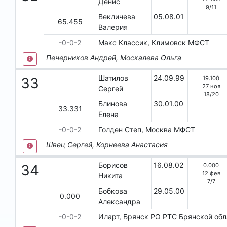
Денис
9
/
11
Векличева
05.08.01
65.455
Валерия
-0-0-2
Макс Классик, Климовск
МФСТ
Печерников Андрей, Москалева Ольга
Шатилов
24.09.99
19.100
33
27 ноя
Сергей
18
/
20
Блинова
30.01.00
33.331
Елена
-0-0-2
Голден Степ, Москва
МФСТ
Швец Сергей, Корнеева Анастасия
Борисов
16.08.02
0.000
34
12 фев
Никита
7
/
7
Бобкова
29.05.00
0.000
Александра
-0-0-2
Иларт, Брянск
РО РТС Брянской обл