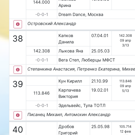
144.000
Арина
-0-0-1
Dream Dance, Москва
Островский Александр
Капков
07.04.01
142.308
38
09 апр
Данила
3
/
13
142.308
Лыкова Яна
25.05.03
-0-0-1
Вега Степ, Люберцы
МФСТ
Степанкина Анастасия, Петренко Екатерина, Михе
Кун Кирилл
21.10.99
113.846
39
09 апр
Карпачева
19.02.01
5
/
13
113.846
Виктория
-0-0-1
Эдельвейс, Тула
ТОТЛ
Писанец Михаил, Антомохин Александр
Дробов
25.05.98
105.714
40
12 фев
Григорий