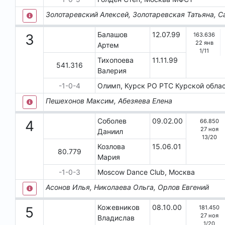
Золотаревский Алексей, Золотаревская Татьяна, С
Балашов
12.07.99
163.636
3
22 янв
Артем
1
/
11
Тихопоева
11.11.99
541.316
Валерия
-1-0-4
Олимп, Курск
РО РТС Курской обла
Пешехонов Максим, Абезяева Елена
Соболев
09.02.00
66.850
4
27 ноя
Даниил
13
/
20
Козлова
15.06.01
80.779
Мария
-1-0-3
Моsсоw Dаnсе Сlub, Москва
Асонов Илья, Николаева Ольга, Орлов Евгений
Кожевников
08.10.00
181.450
5
27 ноя
Владислав
1
/
20