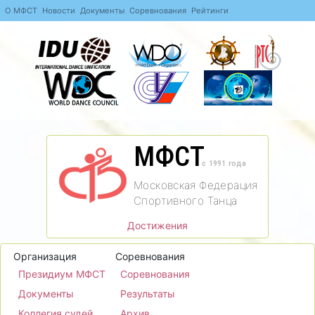
О МФСТ
Новости
Документы
Соревнования
Рейтинги
МФСТ
c 1991 года
Московская Федерация
Спортивного Танца
Достижения
Организация
Соревнования
Президиум МФСТ
Соревнования
Документы
Результаты
Коллегия судей
Архив