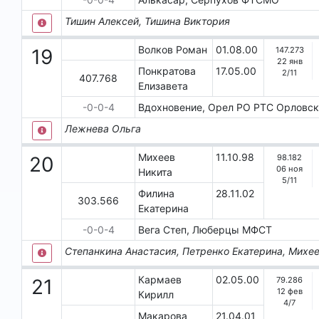
Тишин Алексей, Тишина Виктория
Волков Роман
01.08.00
147.273
19
22 янв
Понкратова
17.05.00
2
/
11
407.768
Елизавета
-0-0-4
Вдохновение, Орел
РО РТС Орловск
Лежнева Ольга
Михеев
11.10.98
98.182
20
06 ноя
Никита
5
/
11
Филина
28.11.02
303.566
Екатерина
-0-0-4
Вега Степ, Люберцы
МФСТ
Степанкина Анастасия, Петренко Екатерина, Михе
Кармаев
02.05.00
79.286
21
12 фев
Кирилл
4
/
7
Макарова
21.04.01