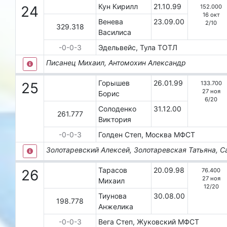
Кун Кирилл
21.10.99
152.000
24
16 окт
Венева
23.09.00
2
/
10
329.318
Василиса
-0-0-3
Эдельвейс, Тула
ТОТЛ
Писанец Михаил, Антомохин Александр
Горышев
26.01.99
133.700
25
27 ноя
Борис
6
/
20
Солоденко
31.12.00
261.777
Виктория
-0-0-3
Голден Степ, Москва
МФСТ
Золотаревский Алексей, Золотаревская Татьяна, С
Тарасов
20.09.98
76.400
26
27 ноя
Михаил
12
/
20
Тиунова
30.08.00
198.778
Анжелика
-0-0-3
Вега Степ, Жуковский
МФСТ