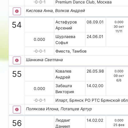
-0-0-1
Рrеmium Dаnсе Сlub, Москва
Кислова Анна, Волков Андрей
Астафуров
08.09.01
0.000
54
30 окт
Арсений
11
/
11
Шурлаева
24.06.01
0.000
Софья
-0-0-1
Фиеста, Тамбов
Шанкина Светлана
Ковалев
26.05.98
0.000
55
09 окт
Андрей
6
/
6
Забашта
14.02.00
0.000
Виктория
-0-0-1
Иларт, Брянск
РО РТС Брянской обл
Полякова Илона, Потапцев Артур
Людвиг
14.02.02
0.000
56
25 фев
Даниил