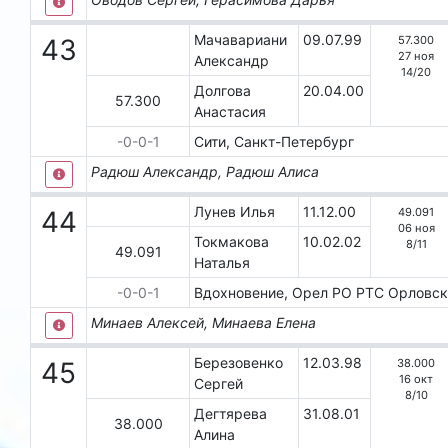
Мачавариани
09.07.99
57.300
43
27 ноя
Александр
14
/
20
Долгова
20.04.00
57.300
Анастасия
-0-0-1
Сити, Санкт-Петербург
Радюш Александр, Радюш Алиса
Лунев Илья
11.12.00
49.091
44
06 ноя
Токмакова
10.02.02
8
/
11
49.091
Наталья
-0-0-1
Вдохновение, Орел
РО РТС Орловск
Минаев Алексей, Минаева Елена
Березовенко
12.03.98
38.000
45
16 окт
Сергей
8
/
10
Дегтярева
31.08.01
38.000
Алина