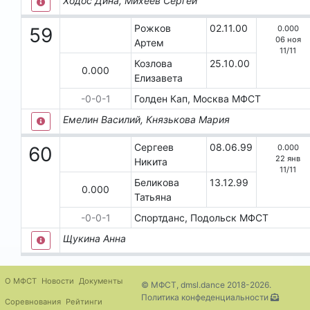
Ходос Дина, Михеев Сергей
Рожков
02.11.00
0.000
59
06 ноя
Артем
11
/
11
Козлова
25.10.00
0.000
Елизавета
-0-0-1
Голден Кап, Москва
МФСТ
Емелин Василий, Князькова Мария
Сергеев
08.06.99
0.000
60
22 янв
Никита
11
/
11
Беликова
13.12.99
0.000
Татьяна
-0-0-1
Спортданс, Подольск
МФСТ
Щукина Анна
О МФСТ
Новости
Документы
© МФСТ, dmsl.dance 2018-2026.
Политика конфеденциальности
Соревнования
Рейтинги