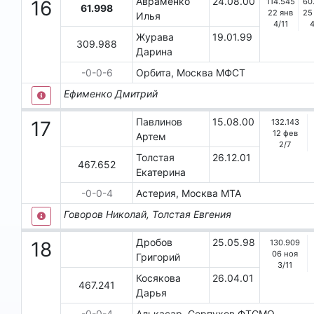
Авраменко
24.08.00
114.545
60
16
61.998
22 янв
25
Илья
4
/
11
Журава
19.01.99
309.988
Дарина
-0-0-6
Орбита, Москва
МФСТ
Ефименко Дмитрий
Павлинов
15.08.00
132.143
17
12 фев
Артем
2
/
7
Толстая
26.12.01
467.652
Екатерина
-0-0-4
Астерия, Москва
МТА
Говоров Николай, Толстая Евгения
Дробов
25.05.98
130.909
18
06 ноя
Григорий
3
/
11
Косякова
26.04.01
467.241
Дарья
-0-0-4
Алькасар, Серпухов
ФТСМО