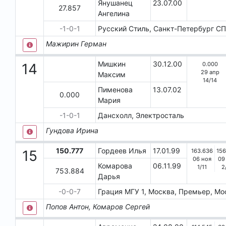
Янушанец
23.07.00
27.857
Ангелина
-1-0-1
Русский Стиль, Санкт-Петербург
СП
Мажирин Герман
Мишкин
30.12.00
0.000
14
29 апр
Максим
14
/
14
Пименова
13.07.02
0.000
Мария
-1-0-1
Дансхолл, Электросталь
Гундова Ирина
150.777
Гордеев Илья
17.01.99
163.636
156
15
06 ноя
09
Комарова
06.11.99
1
/
11
2
753.884
Дарья
-0-0-7
Грация МГУ 1, Москва, Премьер, Мо
Попов Антон, Комаров Сергей