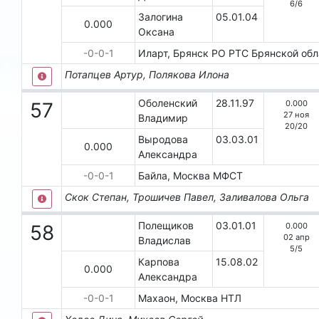
6
/
6
Залогина
05.01.04
0.000
Оксана
-0-0-1
Иларт, Брянск
РО РТС Брянской обл
Потапцев Артур, Полякова Илона
Оболенский
28.11.97
0.000
57
27 ноя
Владимир
20
/
20
Выродова
03.03.01
0.000
Александра
-0-0-1
Байла, Москва
МФСТ
Скок Степан, Трошичев Павел, Заливалова Ольга
Полещиков
03.01.01
0.000
58
02 апр
Владислав
5
/
5
Карпова
15.08.02
0.000
Александра
-0-0-1
Махаон, Москва
НТЛ