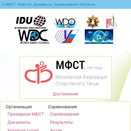
О МФСТ
Новости
Документы
Соревнования
Рейтинги
МФСТ
c 1991 года
Московская Федерация
Спортивного Танца
Достижения
Организация
Соревнования
Президиум МФСТ
Соревнования
Документы
Результаты
Коллегия судей
Архив