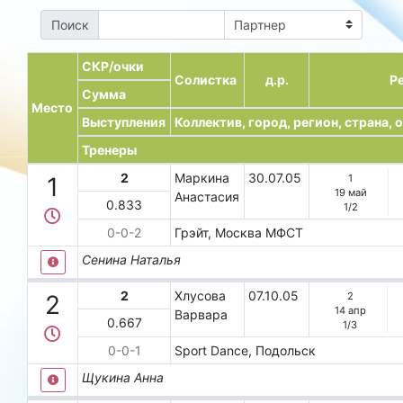
Поиск
СКР/очки
Солистка
д.р.
Р
Сумма
Место
Выступления
Коллектив, город, регион, страна,
Тренеры
2
Маркина
30.07.05
1
1
19 май
Анастасия
0.833
1
/
2
0-0-2
Грэйт, Москва
МФСТ
Сенина Наталья
2
Хлусова
07.10.05
2
2
14 апр
Варвара
0.667
1
/
3
0-0-1
Sроrt Dаnсе, Подольск
Щукина Анна