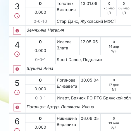
0
Толстых
13.01.06
0
0
3
25 мар
08 мар
Виктория
0.000
1
/
1
1
/
1
0-0-10
Стар Данс, Жуковский
МФСТ
Земяхина Наталия
0
Исаева
12.05.05
0
4
14 апр
Злата
0.000
3
/
3
0-0-1
Sроrt Dаnсе, Подольск
Щукина Анна
0
Логинова
30.05.04
0
5
17 дек
Елизавета
0.000
1
/
1
0-0-1
Иларт, Брянск
РО РТС Брянской обл
Потапцев Артур, Полякова Илона
0
Никишина
06.06.05
0
6
19 май
Вераника
0.000
2
/
2