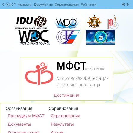
О МФСТ
Новости
Документы
Соревнования
Рейтинги
МФСТ
c 1991 года
Московская Федерация
Спортивного Танца
Достижения
Организация
Соревнования
Президиум МФСТ
Соревнования
Документы
Результаты
Коллегия судей
Архив