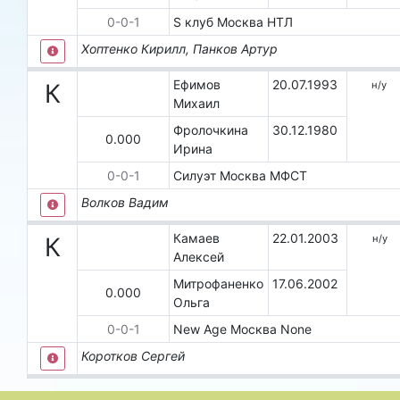
0
-
0
-
1
S клуб
Москва
НТЛ
Хоптенко Кирилл, Панков Артур
Ефимов
20.07.1993
н/у
К
Михаил
Фролочкина
30.12.1980
0.000
Ирина
0
-
0
-
1
Силуэт
Москва
МФСТ
Волков Вадим
Камаев
22.01.2003
н/у
К
Алексей
Митрофаненко
17.06.2002
0.000
Ольга
0
-
0
-
1
New Age
Москва
None
Коротков Сергей