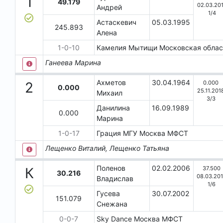
1
49.179
02.03.20
Андрей
1
/
4
Астаскевич
05.03.1995
245.893
Алена
1
-
0
-
10
Камелия
Мытищи
Московская обла
Ганеева Марина
Ахметов
30.04.1964
0.000
2
0.000
25.11.201
Михаил
3
/
3
Данилина
16.09.1989
0.000
Марина
1
-
0
-
17
Грация МГУ
Москва
МФСТ
Лещенко Виталий, Лещенко Татьяна
Поленов
02.02.2006
37.500
К
30.216
08.03.20
Владислав
1
/
6
Гусева
30.07.2002
151.079
Снежана
0
-
0
-
7
Sky Dance
Москва
МФСТ