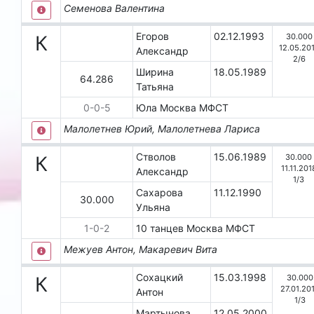
Семенова Валентина
Егоров
02.12.1993
30.000
К
12.05.20
Александр
2
/
6
Ширина
18.05.1989
64.286
Татьяна
0
-
0
-
5
Юла
Москва
МФСТ
Малолетнев Юрий, Малолетнева Лариса
Стволов
15.06.1989
30.000
К
11.11.201
Александр
1
/
3
Сахарова
11.12.1990
30.000
Ульяна
1
-
0
-
2
10 танцев
Москва
МФСТ
Межуев Антон, Макаревич Вита
Сохацкий
15.03.1998
30.000
К
27.01.20
Антон
1
/
3
Мартынова
12.05.2000