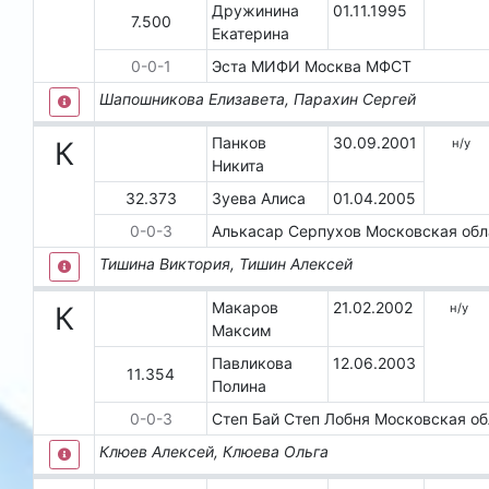
Дружинина
01.11.1995
7.500
Екатерина
0
-
0
-
1
Эста МИФИ
Москва
МФСТ
Шапошникова Елизавета, Парахин Сергей
Панков
30.09.2001
н/у
К
Никита
32.373
Зуева Алиса
01.04.2005
0
-
0
-
3
Алькасар
Серпухов
Московская об
Тишина Виктория, Тишин Алексей
Макаров
21.02.2002
н/у
К
Максим
Павликова
12.06.2003
11.354
Полина
0
-
0
-
3
Степ Бай Степ
Лобня
Московская о
Клюев Алексей, Клюева Ольга