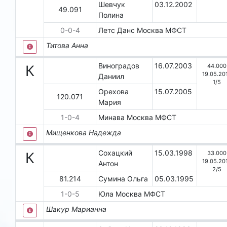
Шевчук
03.12.2002
49.091
Полина
0
-
0
-
4
Летс Данс
Москва
МФСТ
Титова Анна
Виноградов
16.07.2003
44.000
К
19.05.20
Даниил
1
/
5
Орехова
15.07.2005
120.071
Мария
1
-
0
-
4
Минава
Москва
МФСТ
Мищенкова Надежда
Сохацкий
15.03.1998
33.000
К
19.05.20
Антон
2
/
5
81.214
Сумина Ольга
05.03.1995
1
-
0
-
5
Юла
Москва
МФСТ
Шакур Марианна