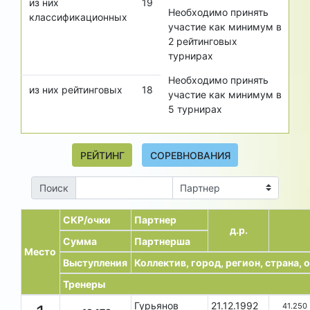
из них
19
Необходимо принять
классификационных
участие как минимум в
2
рейтинговых
турнирах
Необходимо принять
из них рейтинговых
18
участие как минимум в
5
турнирах
РЕЙТИНГ
СОРЕВНОВАНИЯ
Поиск
СКР/очки
Партнер
д.р.
Сумма
Партнерша
Место
Выступления
Коллектив, город, регион, страна,
Тренеры
Гурьянов
21.12.1992
41.250