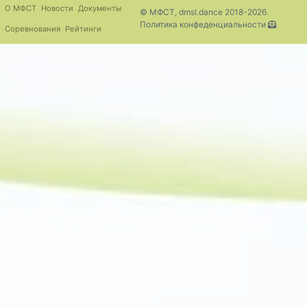
О МФСТ
Новости
Документы
© МФСТ, dmsl.dance 2018-2026.
Политика конфеденциальности
Соревнования
Рейтинги