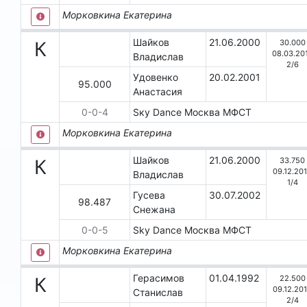
Морковкина Екатерина
Шайков
21.06.2000
30.000
К
08.03.20
Владислав
2
/
6
Удовенко
20.02.2001
95.000
Анастасия
0
-
0
-
4
Sкy Dаnсе
Москва
МФСТ
Морковкина Екатерина
Шайков
21.06.2000
33.750
К
09.12.20
Владислав
1
/
4
Гусева
30.07.2002
98.487
Снежана
0
-
0
-
5
Sky Dance
Москва
МФСТ
Морковкина Екатерина
Герасимов
01.04.1992
22.500
К
09.12.20
Станислав
2
/
4