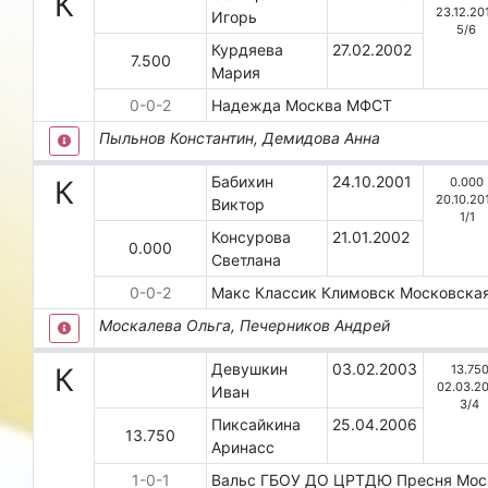
К
23.12.20
Игорь
5
/
6
Курдяева
27.02.2002
7.500
Мария
0
-
0
-
2
Надежда
Москва
МФСТ
Пыльнов Константин, Демидова Анна
Бабихин
24.10.2001
0.000
К
20.10.20
Виктор
1
/
1
Консурова
21.01.2002
0.000
Светлана
0
-
0
-
2
Макс Классик
Климовск
Московска
Москалева Ольга, Печерников Андрей
Девушкин
03.02.2003
13.75
К
02.03.2
Иван
3
/
4
Пиксайкина
25.04.2006
13.750
Аринасс
1
-
0
-
1
Вальс ГБОУ ДО ЦРТДЮ Пресня
Мос