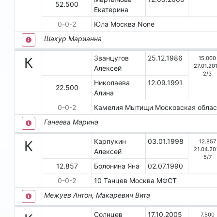
52.500
Екатерина
0
-
0
-
2
Юла
Москва
None
Шакур Марианна
Званцугов
25.12.1986
15.000
К
27.01.20
Алексей
2
/
3
Николаева
12.09.1991
22.500
Алина
0
-
0
-
2
Камелия
Мытищи
Московская обла
Ганеева Марина
Карпухин
03.01.1998
12.857
К
21.04.20
Алексей
5
/
7
12.857
Болонина Яна
02.07.1990
0
-
0
-
2
10 Танцев
Москва
МФСТ
Межуев Антон, Макаревич Вита
Солнцев
17.10.2005
7.500