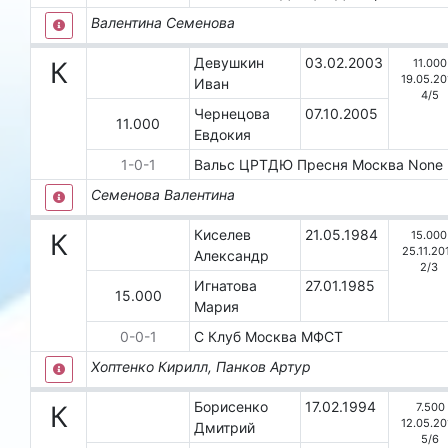
Валентина Семенова
Девушкин
03.02.2003
11.000
К
19.05.20
Иван
4
/
5
Чернецова
07.10.2005
11.000
Евдокия
1
-
0
-
1
Вальс ЦРТДЮ Пресня
Москва
None
Семенова Валентина
Киселев
21.05.1984
15.000
К
25.11.20
Александр
2
/
3
Игнатова
27.01.1985
15.000
Мария
0
-
0
-
1
С Клуб
Москва
МФСТ
Хоптенко Кирилл, Панков Артур
Борисенко
17.02.1994
7.500
К
12.05.20
Дмитрий
5
/
6