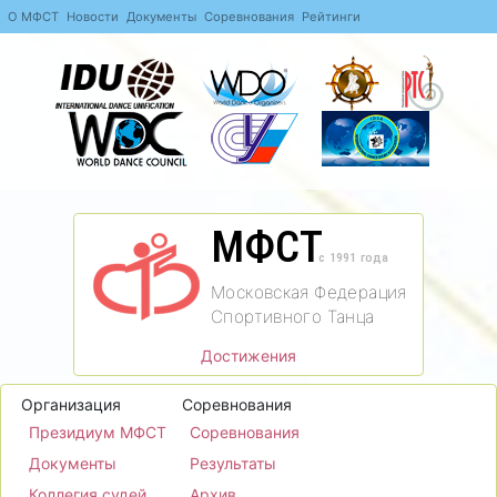
О МФСТ
Новости
Документы
Соревнования
Рейтинги
МФСТ
c 1991 года
Московская Федерация
Спортивного Танца
Достижения
Организация
Соревнования
Президиум МФСТ
Соревнования
Документы
Результаты
Коллегия судей
Архив