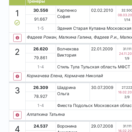
Тренеры
30.556
Карпенко
02.02.2010
32.50
1
08.03.2
София
91.667
1
/
14
1
-
5
Эдения
Старая Купавна
Московская
Фадеев Роман, Малкина Галина, Фадеев Р.и., Малки
26.620
Волчекова
22.01.2009
31.111
2
24.11.20
Виктория
79.861
1
/
9
1
-
4
Стиль
Тула
Тульская область
МФСТ
Кормачева Елена, Кормачев Николай
26.309
Шадрина
30.07.2009
27.22
3
16.02.2
Ольга
78.927
2
/
9
1
-
4
Фиеста
Подольск
Московская обла
Алпаткина Татьяна
24.537
Воронина
29.07.2008
31.111
4
16.02.2