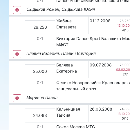
0
-
1
Dаnсе Рridе
Химки
Московская обл
Сыдыков Роман, Сыдыкова Юлия
Жабина
01.12.2008
26.25
13.10.20
Елизавета
26.250
4
/
16
0
-
1
Виктория Dance Sport
Балашиха
Мос
МФСТ
Плавич Валерия, Плавич Виктория
Беляева
09.07.2008
25.00
08.02.2
Екатерина
25.000
2
/
7
0
-
1
Феникс
Новороссийск
Краснодарск
танцевальный союз
Меринов Павел
Кальницкая
26.03.2008
24.06
13.10.20
Таисия
24.063
5
/
16
0
-
1
Сокол
Москва
МТС