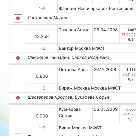
1
-
2
Фаворит
Новочеркасск
Ростовская 
Ластовская Мария
Точеная Алина
08.04.2008
11.667
16.02.2
13.258
6
/
9
1
-
2
Вектор
Москва
МФСТ
Свиридов Геннадий, Серков Владимир
Петрова Анна
26.12.2008
3.889
24.11.20
6.806
8
/
9
1
-
2
Вираж Москва
Москва
МФСТ
Шестеперов Ярослав, Букарева Софья
Кузнецова
05.05.2009
0.000
24.11.20
София
0.000
9
/
9
1
-
2
Виват
Москва
МФСТ