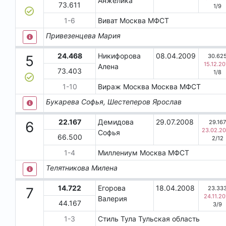
Анжелика
73.611
1
/
9
1
-
6
Виват
Москва
МФСТ
Привезенцева Мария
24.468
Никифорова
08.04.2009
30.62
5
15.12.20
Алена
73.403
1
/
8
1
-
10
Вираж Москва
Москва
МФСТ
Букарева Софья, Шестеперов Ярослав
22.167
Демидова
29.07.2008
29.16
6
23.02.2
Софья
66.500
2
/
12
1
-
4
Миллениум
Москва
МФСТ
Телятникова Милена
14.722
Егорова
18.04.2008
23.33
7
24.11.20
Валерия
44.167
3
/
9
1
-
3
Стиль
Тула
Тульская область