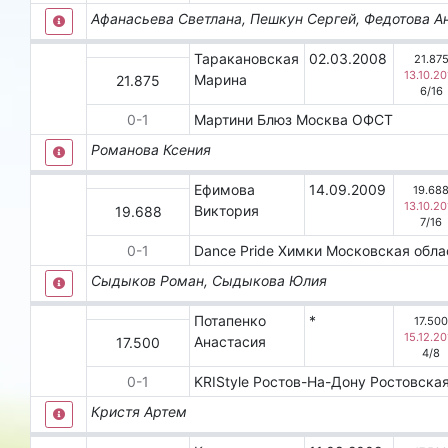
Афанасьева Светлана, Пешкун Сергей, Федотова А
Таракановская
02.03.2008
21.87
13.10.20
Марина
21.875
6
/
16
0
-
1
Мартини Блюз
Москва
ОФСТ
Романова Ксения
Ефимова
14.09.2009
19.68
13.10.20
Виктория
19.688
7
/
16
0
-
1
Dаnсе Рridе
Химки
Московская обл
Сыдыков Роман, Сыдыкова Юлия
Потапенко
*
17.50
15.12.20
Анастасия
17.500
4
/
8
0
-
1
KRIStyle
Ростов-На-Дону
Ростовская
Кристя Артем