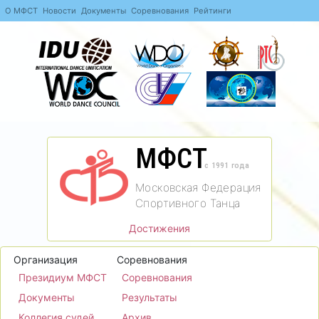
О МФСТ
Новости
Документы
Соревнования
Рейтинги
МФСТ
c 1991 года
Московская Федерация
Спортивного Танца
Достижения
Организация
Соревнования
Президиум МФСТ
Соревнования
Документы
Результаты
Коллегия судей
Архив