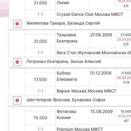
18.01.2
Лилия
21.000
2
/
5
1
-
1
Crystal Dance Club
Москва
МФСТ
Филиппова Тамара, Баланда Сергей
Талызина
27.08.2009
21.00
25.01.2
Екатерина
21.000
2
/
5
1
-
1
Вега Степ
Жуковский
Московская о
Петренко Екатерина, Зыков Алексей
Бубляс
01.12.2009
17.50
08.03.2
Елизавета
17.500
7
/
14
1
-
1
Вираж Москва
Москва
МФСТ
Шестеперов Ярослав, Букарева Софья
Фетисова
15.08.2009
15.00
27.10.20
Ксения
15.000
4
/
7
1
-
1
Premium
Москва
МФСТ