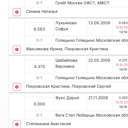
0
-
1
Грэйт
Москва
ОФСТ, МФСТ
Сенина Наталья
Лукьянова
13.06.2009
6.563
13.10.20
Софья
6.563
13
/
16
0
-
1
Голицыно
Голицыно
Московская об
Максимова Ирина, Покровская Кристина
Шабайлова
22.05.2009
4.375
13.10.20
Вероника
4.375
14
/
16
0
-
1
Голицыно
Голицыно
Московская об
Покровская Кристина, Покровский Сергей
Фукс Дарья
21.11.2008
0.000
13.10.20
0.000
16
/
16
0
-
1
Вега Степ
Люберцы
Московская об
Степанкина Анастасия