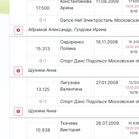
Константинова
11.08.2009
17.50
13.10.20
Арина
17.500
8
/
16
0
-
1
Dаnсе Наll
Электросталь
Московска
Абрамов Александр, Гундова Ирина
Сидоренко
16.11.2008
15.31
13.10.20
Полина
15.313
9
/
16
0
-
1
Спорт Данс
Подольск
Московская о
Щукина Анна
Лигузова
27.01.2009
13.125
13.10.20
Валентина
13.125
10
/
16
0
-
1
Спорт Данс
Подольск
Московская о
Щукина Анна
Ткачева
26.07.2009
10.93
13.10.20
Виктория
10.938
11
/
16