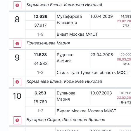
Кормачева Елена, Кормачев Николай
12.639
Музафарова
10.04.2009
14.58
8
23.02.2
Елизавета
37.917
7
/
12
1
-
9
Виват
Москва
МФСТ
Привезенцева Мария
11.528
Руденко
23.04.2008
20.00
9
08.03.2
Анфиса
34.583
6
/
14
1
-
3
Стиль
Тула
Тульская область
МФСТ
Кормачева Елена, Кормачев Николай
6.253
Буланова
10.07.2008
10.20
10
23.02.2
Мария
18.760
8-9
/
1
1
-
3
Вираж Москва
Москва
МФСТ
Букарева Софья, Шестеперов Ярослав