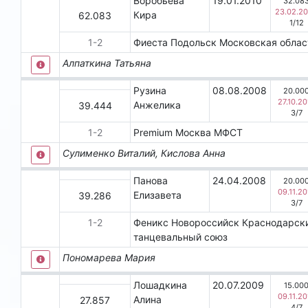
Воробьева
19.01.2010
32.08
23.02.2
Кира
62.083
1
/
12
1
-
2
Фиеста
Подольск
Московская обла
Алпаткина Татьяна
Рузина
08.08.2008
20.00
27.10.20
Анжелика
39.444
3
/
7
1
-
2
Premium
Москва
МФСТ
Сулименко Виталий, Кислова Анна
Панова
24.04.2008
20.00
09.11.20
Елизавета
39.286
3
/
7
1
-
2
Феникс
Новороссийск
Краснодарск
танцевальный союз
Пономарева Мария
Лошадкина
20.07.2009
15.00
09.11.20
Алина
27.857
4
/
7