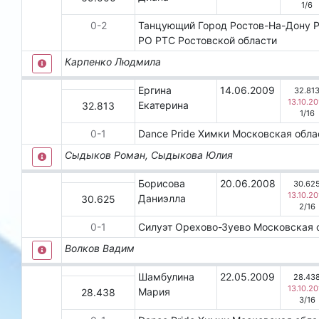
1
/
6
0
-
2
Танцующий Город
Ростов-На-Дону
Р
РО РТС Ростовской области
Карпенко Людмила
Ергина
14.06.2009
32.81
13.10.20
Екатерина
32.813
1
/
16
0
-
1
Dance Pride
Химки
Московская обл
Сыдыков Роман, Сыдыкова Юлия
Борисова
20.06.2008
30.62
13.10.20
Даниэлла
30.625
2
/
16
0
-
1
Силуэт
Орехово-Зуево
Московская 
Волков Вадим
Шамбулина
22.05.2009
28.43
13.10.20
Мария
28.438
3
/
16