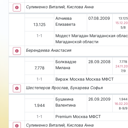
Сулименко Виталий, Кислова Анна
Алчиева
07.08.2009
13.125
15.12.20
Елизавета
13.125
5
/
8
1
-
1
Модест
Магадан
Магаданская обла
Магаданской области
Берендеева Анастасия
Болквадзе
28.09.2008
7.778
24.11.20
Милана
7.778
7
/
9
1
-
1
Вираж Москва
Москва
МФСТ
Шестеперов Ярослав, Букарева Софья
Бушмина
26.09.2009
1.944
16.02.2
Валентина
1.944
8-9
/
9
1
-
1
Premium
Москва
МФСТ
Сулименко Виталий, Кислова Анна