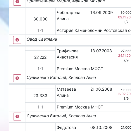
Привезенцева Мария, Машков Михаил
Чеботарева
16.09.2009
30.00
09.11.20
Алина
30.000
1
/
7
1
-
1
Астория
Каменоломни
Ростовская о
Овод Светлана
Трифонова
18.07.2008
27.22
24.11.20
Анастасия
27.222
2
/
9
1
-
1
Premium
Москва
МФСТ
Сулименко Виталий, Кислова Анна
Матвеева
21.06.2008
23.33
16.02.2
Алина
23.333
3
/
9
1
-
1
Premium
Москва
МФСТ
Сулименко Виталий, Кислова Анна
Федотова
08.10.2008
21.00