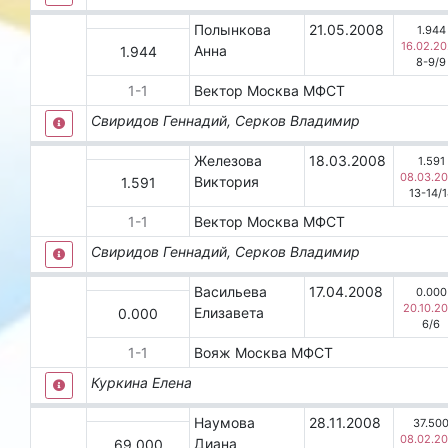
Полынкова
21.05.2008
1.944
16.02.2
Анна
1.944
8-9
/
9
1
-
1
Вектор
Москва
МФСТ
Свиридов Геннадий, Серков Владимир
Железова
18.03.2008
1.591
08.03.2
Виктория
1.591
13-14
/
1
1
-
1
Вектор
Москва
МФСТ
Свиридов Геннадий, Серков Владимир
Васильева
17.04.2008
0.000
20.10.2
Елизавета
0.000
6
/
6
1
-
1
Вояж
Москва
МФСТ
Куркина Елена
Наумова
28.11.2008
37.50
08.02.2
Диана
69.000