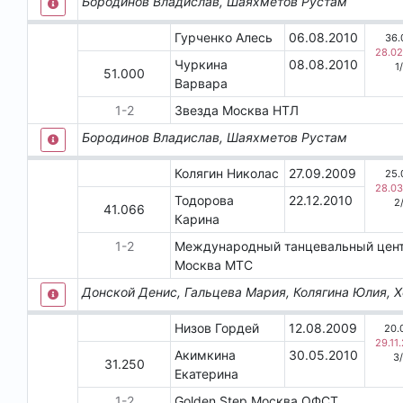
Бородинов Владислав, Шаяхметов Рустам
Гурченко Алесь
06.08.2010
36.
28.02
Чуркина
08.08.2010
1
/
51.000
Варвара
1
-
2
Звезда
Москва
НТЛ
Бородинов Владислав, Шаяхметов Рустам
Колягин Николас
27.09.2009
25.
28.03
Тодорова
22.12.2010
2
41.066
Карина
1
-
2
Международный танцевальный цент
Москва
МТС
Донской Денис, Гальцева Мария, Колягина Юлия, 
Низов Гордей
12.08.2009
20.
29.11
Акимкина
30.05.2010
3
/
31.250
Екатерина
1
-
2
Golden Step
Москва
ОФСТ