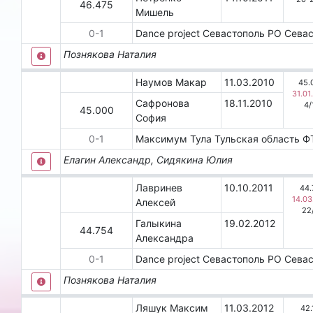
46.475
Мишель
0
-
1
Dance project
Севастополь
РО Севас
Познякова Наталия
Наумов Макар
11.03.2010
45.
31.01
Сафронова
18.11.2010
4
/
45.000
София
0
-
1
Максимум
Тула
Тульская область
Ф
Елагин Александр, Сидякина Юлия
Лавринев
10.10.2011
44.
14.03
Алексей
22
Галыкина
19.02.2012
44.754
Александра
0
-
1
Dance project
Севастополь
РО Севас
Познякова Наталия
Ляшук Максим
11.03.2012
42.