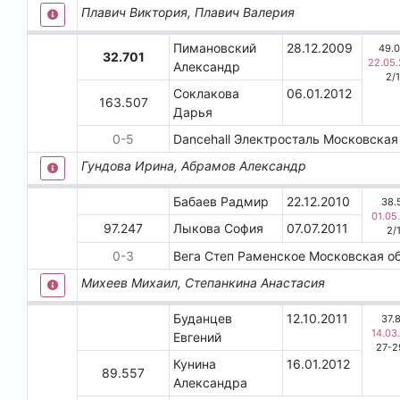
Плавич Виктория, Плавич Валерия
Пимановский
28.12.2009
49.
32.701
22.05
Александр
2
/
1
Соклакова
06.01.2012
163.507
Дарья
0
-
5
Dancehall
Электросталь
Московская
Гундова Ирина, Абрамов Александр
Бабаев Радмир
22.12.2010
38.
01.05
97.247
Лыкова София
07.07.2011
2
/
0
-
3
Вега Степ
Раменское
Московская о
Михеев Михаил, Степанкина Анастасия
Буданцев
12.10.2011
37.
14.03
Евгений
27-2
Кунина
16.01.2012
89.557
Александра