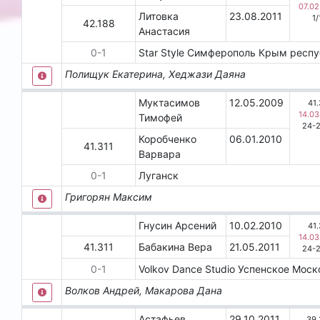
07.02
Литовка
23.08.2011
1
/
42.188
Анастасия
0
-
1
Star Style
Симферополь
Крым респ
Полищук Екатерина, Хеджази Даяна
Муктасимов
12.05.2009
41.
14.03
Тимофей
24-
Коробченко
06.01.2010
41.311
Варвара
0
-
1
Луганск
Григорян Максим
Гнусин Арсений
10.02.2010
41.
14.03
41.311
Бабакина Вера
21.05.2011
24-
0
-
1
Volkov Dance Studio
Успенское
Моск
Волков Андрей, Макарова Дана
Астафьев
29.10.2011
39.