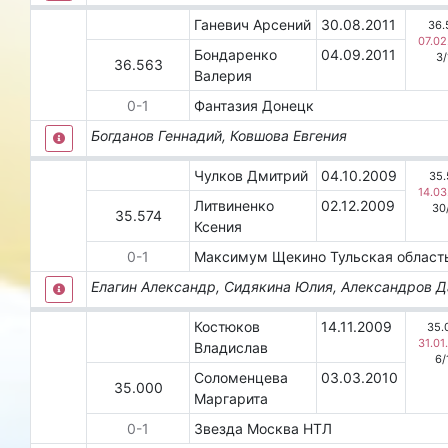
Ганевич Арсений
30.08.2011
36.
07.02
Бондаренко
04.09.2011
3
/
36.563
Валерия
0
-
1
Фантазия
Донецк
Богданов Геннадий, Ковшова Евгения
Чулков Дмитрий
04.10.2009
35.
14.03
Литвиненко
02.12.2009
30
35.574
Ксения
0
-
1
Максимум
Щекино
Тульская облас
Елагин Александр, Сидякина Юлия, Александров 
Костюков
14.11.2009
35.
31.01
Владислав
6
/
Соломенцева
03.03.2010
35.000
Маргарита
0
-
1
Звезда
Москва
НТЛ