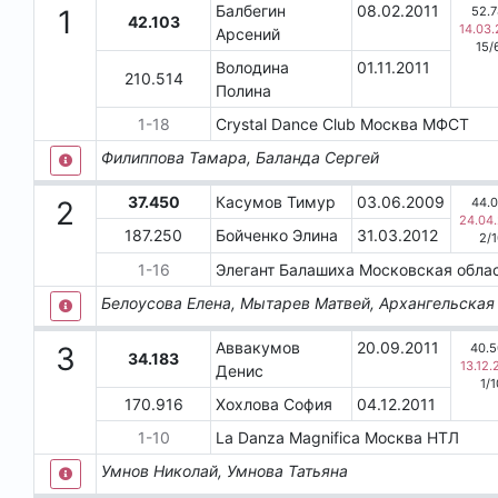
Балбегин
08.02.2011
52.7
1
42.103
14.03.
Арсений
15
/
Володина
01.11.2011
210.514
Полина
1
-
18
Crystal Dance Club
Москва
МФСТ
Филиппова Тамара, Баланда Сергей
37.450
Касумов Тимур
03.06.2009
44.
2
24.04
187.250
Бойченко Элина
31.03.2012
2
/
1
-
16
Элегант
Балашиха
Московская обла
Белоусова Елена, Мытарев Матвей, Архангельская
Аввакумов
20.09.2011
40.
3
34.183
13.12.
Денис
1
/
1
170.916
Хохлова София
04.12.2011
1
-
10
La Dаnzа Маgnifiса
Москва
НТЛ
Умнов Николай, Умнова Татьяна