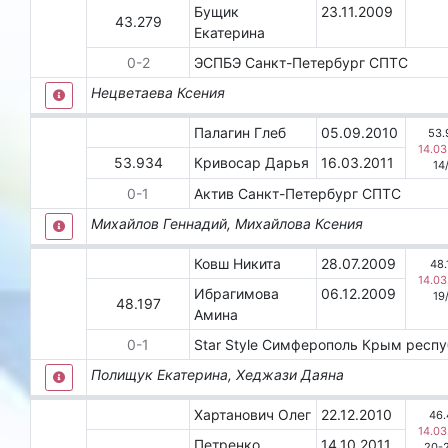
Бущик
23.11.2009
43.279
Екатерина
0
-
2
ЭСПБЭ
Санкт-Петербург
СПТС
Нецветаева Ксения
Палагин Глеб
05.09.2010
53.
14.03
53.934
Кривосар Дарья
16.03.2011
14
0
-
1
Актив
Санкт-Петербург
СПТС
Михайлов Геннадий, Михайлова Ксения
Ковш Никита
28.07.2009
48.
14.03
Ибрагимова
06.12.2009
19
48.197
Амина
0
-
1
Star Style
Симферополь
Крым респ
Полищук Екатерина, Хеджази Даяна
Хартанович Олег
22.12.2010
46.
14.03
Петренко
14.10.2011
20-