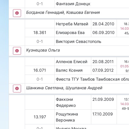
0
-
1
Фантазия
Донецк
Богданов Геннадий, Ковшова Евгения
Нетреба Матвей
28.04.2010
18.
14.03
18.361
Елизарова Ева
06.09.2010
45
0
-
1
Виктория
Севастополь
Кузнецова Ольга
Алленов Елисей
20.08.2011
16.
01.05
16.071
Валяс Ксения
07.09.2012
9
/
0
-
1
Фиеста ТГУ
Тамбов
Тамбовская обл
Шанкина Светлана, Шушпанов Андрей
Факкони
21.09.2009
13.
14.03
Федерико
49-
Рощупкина
17.10.2009
13.197
Вероника
0
-
1
Индиго
Москва