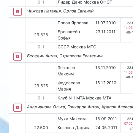
0
-
1
Лидер Данс
Москва
ОФСТ
Чижова Наталья, Орлов Евгений
Попов Ярослав
11.07.2010
23.
14.03
Бронштейн
23.11.2011
40-
23.525
Софья
0
-
1
СССР
Москва
МТС
Беседин Антон, Стрелкова Екатерина
Зезюлев
13.11.2010
23.
14.03
Максим
40-
Федосеева
16.12.2010
23.525
Мария
0
-
1
Клуб N 1 МТА
Москва
МТА
Андрианова Ольга, Гончаров Антон, Храпов Алекс
Муха Максим
15.09.2011
22.
07.02
22.500
Козлова Дарина
24.05.2011
8
/