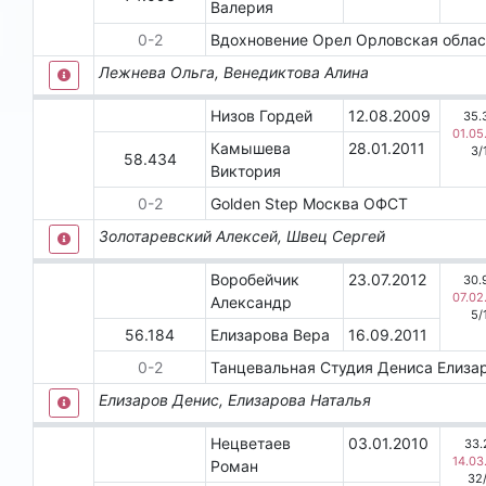
Валерия
0
-
2
Вдохновение
Орел
Орловская обла
Лежнева Ольга, Венедиктова Алина
Низов Гордей
12.08.2009
35.
01.05
Камышева
28.01.2011
3
/
58.434
Виктория
0
-
2
Golden Step
Москва
ОФСТ
Золотаревский Алексей, Швец Сергей
Воробейчик
23.07.2012
30.
07.02
Александр
5
/
56.184
Елизарова Вера
16.09.2011
0
-
2
Танцевальная Студия Дениса Елиза
Елизаров Денис, Елизарова Наталья
Нецветаев
03.01.2010
33.
14.03
Роман
32