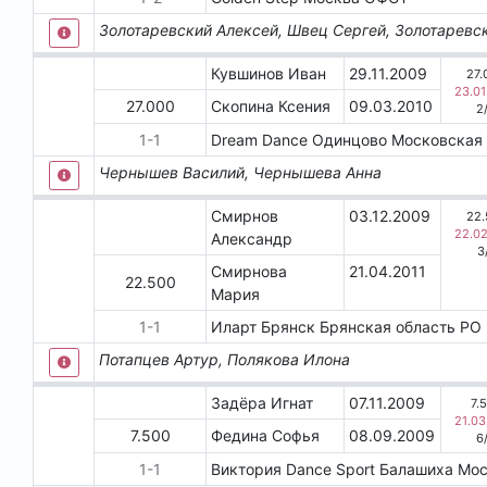
Золотаревский Алексей, Швец Сергей, Золотаревс
Кувшинов Иван
29.11.2009
27.
23.01
27.000
Скопина Ксения
09.03.2010
2
1
-
1
Dream Dance
Одинцово
Московская
Чернышев Василий, Чернышева Анна
Смирнов
03.12.2009
22
22.0
Александр
3
Смирнова
21.04.2011
22.500
Мария
1
-
1
Иларт
Брянск
Брянская область
РО 
Потапцев Артур, Полякова Илона
Задёра Игнат
07.11.2009
7.
21.03
7.500
Федина Софья
08.09.2009
6
1
-
1
Виктория Dance Sport
Балашиха
Мос