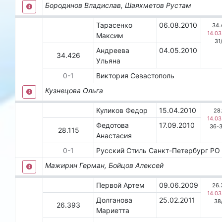
Бородинов Владислав, Шаяхметов Рустам
Тарасенко
06.08.2010
34.
14.03
Максим
31
Андреева
04.05.2010
34.426
Ульяна
0
-
1
Виктория
Севастополь
Кузнецова Ольга
Куликов Федор
15.04.2010
28.
14.03
Федотова
17.09.2010
36-
28.115
Анастасия
0
-
1
Русский Стиль
Санкт-Петербург
РО 
Мажирин Герман, Бойцов Алексей
Первой Артем
09.06.2009
26.
14.03
Долганова
25.02.2011
38
26.393
Мариетта