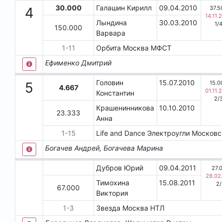
30.000
Галашин Кирилл
09.04.2010
37.5
4
14.11.
Лындина
30.03.2010
1
/
150.000
Варвара
1
-
11
Орбита
Москва
МФСТ
Ефименко Дмитрий
Головин
15.07.2010
15.0
5
4.667
01.11.
Константин
2
/
Крашенинникова
10.10.2010
23.333
Анна
1
-
15
Life and Dance
Электроугли
Московс
Богачев Андрей, Богачева Марина
Дубров Юрий
09.04.2011
27.
28.02
Тимохина
15.08.2011
2
/
67.000
Виктория
1
-
3
Звезда
Москва
НТЛ