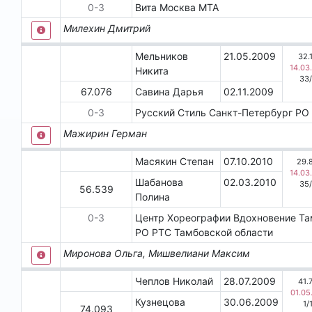
0
-
3
Вита
Москва
МТА
Милехин Дмитрий
Мельников
21.05.2009
32.
14.03
Никита
33
/
67.076
Савина Дарья
02.11.2009
0
-
3
Русский Стиль
Санкт-Петербург
РО 
Мажирин Герман
Масякин Степан
07.10.2010
29.
14.03
Шабанова
02.03.2010
35
/
56.539
Полина
0
-
3
Центр Хореографии Вдохновение
Та
РО РТС Тамбовской области
Миронова Ольга, Мишвелиани Максим
Чеплов Николай
28.07.2009
41.
01.05
Кузнецова
30.06.2009
1
/
74.093