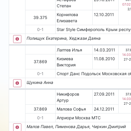
07.02
Степан
2
/
Корнилова
12.10.2011
39.375
Елизавета
0
-
1
Star Style
Симферополь
Крым респ
Полищук Екатерина, Хеджази Даяна
Лаптев Илья
14.03.2011
37.
14.03
Кизиева
11.08.2010
27-
37.869
Виктория
0
-
1
Спорт Данс
Подольск
Московская о
Щукина Анна
Никифоров
27.09.2011
37.
14.03
Артур
27-
37.869
Малова Софья
24.12.2011
0
-
1
Априори
Москва
МТС
Малов Павел, Пименова Дарья, Чиркин Дмитрий