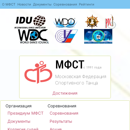
О МФСТ
Новости
Документы
Соревнования
Рейтинги
МФСТ
c 1991 года
Московская Федерация
Спортивного Танца
Достижения
Организация
Соревнования
Президиум МФСТ
Соревнования
Документы
Результаты
Коллегия судей
Архив