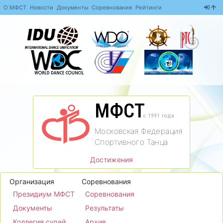
О МФСТ
Новости
Документы
Соревнования
Рейтинги
МФСТ
c 1991 года
Московская Федерация
Спортивного Танца
Достижения
Организация
Соревнования
Президиум МФСТ
Соревнования
Документы
Результаты
Коллегия судей
Архив