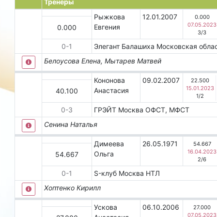
Тренеры
Рыжкова
12.01.2007
0.000
07.05.2023
Евгения
0.000
3
/
3
0
-
1
Элегант
Балашиха
Московская обла
Белоусова Елена, Мытарев Матвей
Кононова
09.02.2007
22.500
15.01.2023
Анастасия
40.100
1
/
2
0
-
3
ГРЭЙТ
Москва
ОФСТ, МФСТ
Сенина Наталья
Димеева
26.05.1971
54.667
16.04.2023
Ольга
54.667
2
/
6
0
-
1
S-клуб
Москва
НТЛ
Хоптенко Кирилл
Ускова
06.10.2006
27.000
07.05.2023