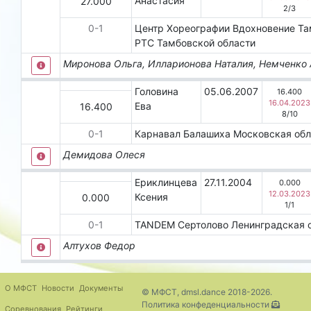
Анастасия
27.000
2
/
3
0
-
1
Центр Хореографии Вдохновение
Та
РТС Тамбовской области
Миронова Ольга, Илларионова Наталия, Немченко 
Головина
05.06.2007
16.400
16.04.2023
Ева
16.400
8
/
10
0
-
1
Карнавал
Балашиха
Московская обл
Демидова Олеся
Ериклинцева
27.11.2004
0.000
12.03.2023
Ксения
0.000
1
/
1
0
-
1
TANDEM
Сертолово
Ленинградская 
Алтухов Федор
О МФСТ
Новости
Документы
© МФСТ, dmsl.dance 2018-2026.
Политика конфеденциальности
Соревнования
Рейтинги