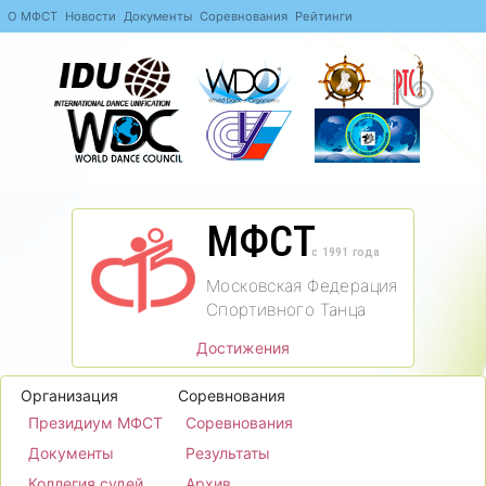
О МФСТ
Новости
Документы
Соревнования
Рейтинги
МФСТ
c 1991 года
Московская Федерация
Спортивного Танца
Достижения
Организация
Соревнования
Президиум МФСТ
Соревнования
Документы
Результаты
Коллегия судей
Архив